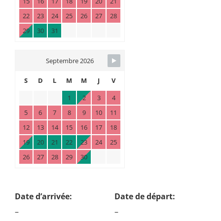
15
16
17
18
19
20
21
22
23
24
25
26
27
28
29
30
31
Septembre 2026
S
D
L
M
M
J
V
1
2
3
4
5
6
7
8
9
10
11
12
13
14
15
16
17
18
19
20
21
22
23
24
25
26
27
28
29
30
Date d’arrivée:
Date de départ:
–
–