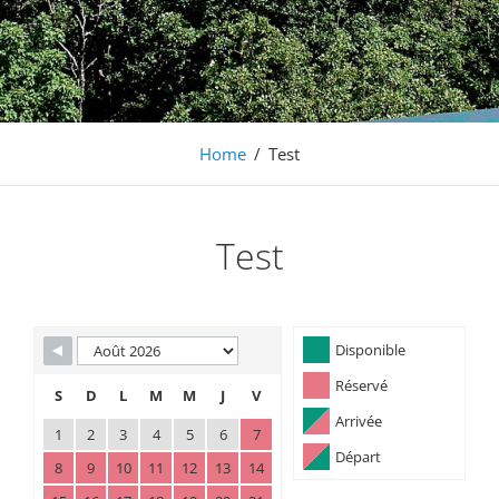
Barochaise
S'évader en famille entre vignobles et montagnes, en
Alsace à 20mn de Colmar
Home
/
Test
Test
Skip Booking Form
Disponible
Réservé
S
D
L
M
M
J
V
Arrivée
1
2
3
4
5
6
7
Départ
8
9
10
11
12
13
14