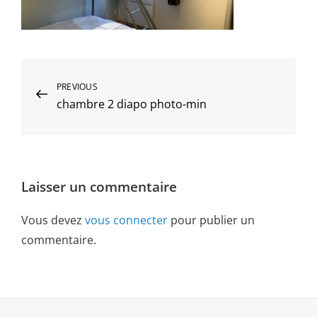
Navigation
Previous
PREVIOUS
chambre 2 diapo photo-min
Post
de
l’article
Laisser un commentaire
Vous devez
vous connecter
pour publier un
commentaire.