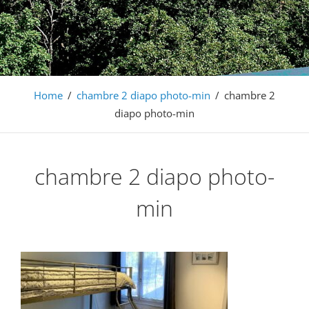
Barochaise
S'évader en famille entre vignobles et montagnes, en
Alsace à 20mn de Colmar
Home
/
chambre 2 diapo photo-min
/
chambre 2
diapo photo-min
chambre 2 diapo photo-
min