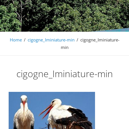
Barochaise
S'évader en famille entre vignobles et montagnes, en
Alsace à 20mn de Colmar
Home
/
cigogne_Iminiature-min
/
cigogne_Iminiature-
min
cigogne_Iminiature-min