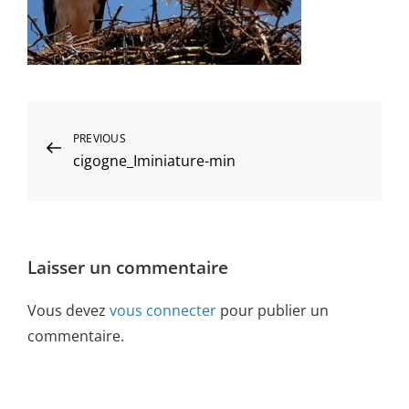
Navigation
Previous
PREVIOUS
cigogne_Iminiature-min
Post
de
l’article
Laisser un commentaire
Vous devez
vous connecter
pour publier un
commentaire.