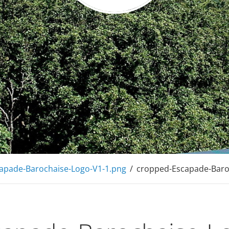
de Barochaise
 montagnes, en Alsace à 20mn de Colmar
apade-Barochaise-Logo-V1-1.png
/
cropped-Escapade-Baro