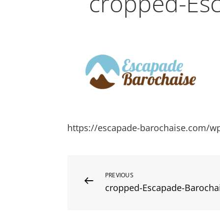
cropped-Esc
https://escapade-barochaise.com/w
Navigation
Previous
PREVIOUS
cropped-Escapade-Barochai
Post
de
l’article