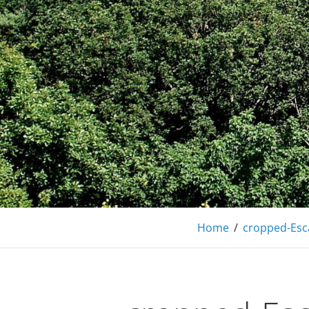
Gîte l'Escapa
S'évader en famille entre vignobles et
Home
/
cropped-Esc