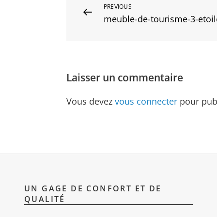
Navigation
Previous
PREVIOUS
meuble-de-tourisme-3-etoil
Post
de
l’article
Laisser un commentaire
Vous devez
vous connecter
pour pub
UN GAGE DE CONFORT ET DE
QUALITÉ