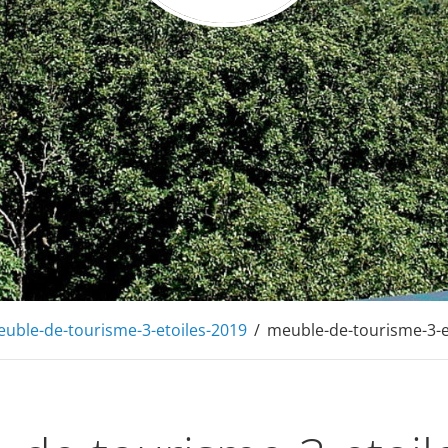
de Barochaise
 montagnes, en Alsace à 20mn de Colmar
uble-de-tourisme-3-etoiles-2019
/
meuble-de-tourisme-3-e