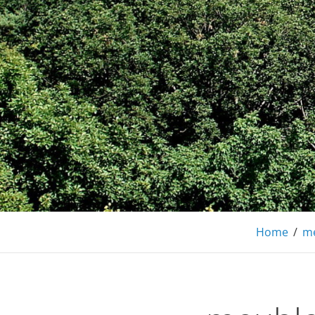
Gîte l'Escapa
S'évader en famille entre vignobles et
Home
/
me