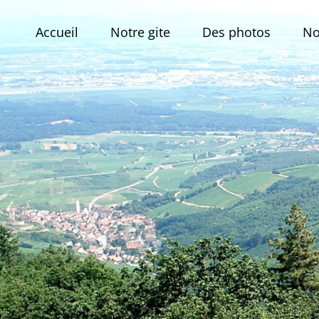
Skip
to
Accueil
Notre gite
Des photos
No
content