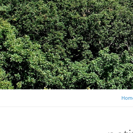
Gîte l'Escapa
S'évader en famille entre vignobles et
Hom