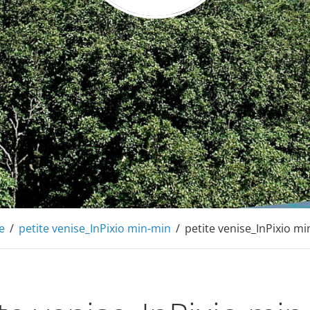
de Barochaise
 montagnes, en Alsace à 20mn de Colmar
e
/
petite venise_InPixio min-min
/
petite venise_InPixio m