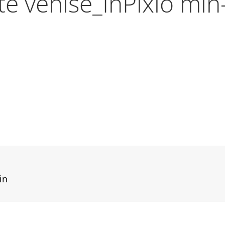
te venise_InPixio mi
in