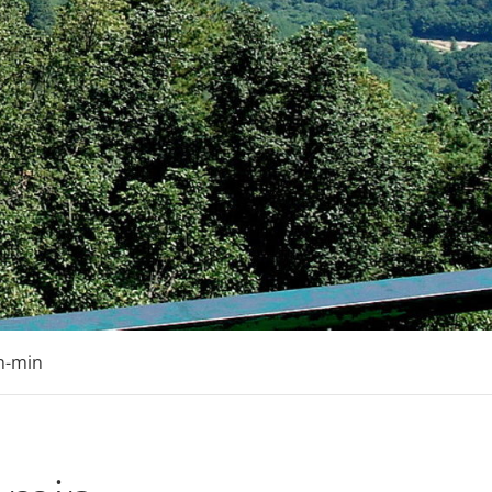
in-min