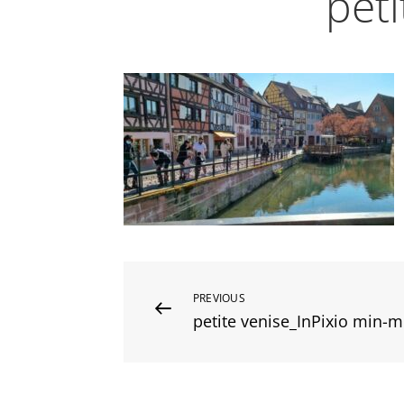
peti
Navigation
Previous
PREVIOUS
petite venise_InPixio min-m
Post
de
l’article